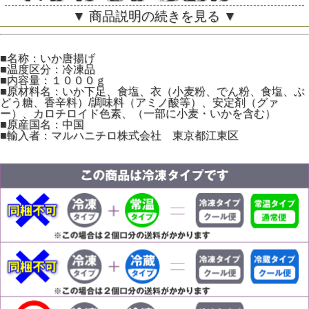
▼ 商品説明の続きを見る ▼
■名称：いか唐揚げ
■温度区分：冷凍品
■内容量：１０００ｇ
■原材料名：いか下足、食塩、衣（小麦粉、でん粉、食塩、ぶ
どう糖、香辛料）/調味料（アミノ酸等）、安定剤（グァ
ー）、カロチロイド色素、（一部に小麦・いかを含む）
■原産国名：中国
■輸入者：マルハニチロ株式会社 東京都江東区