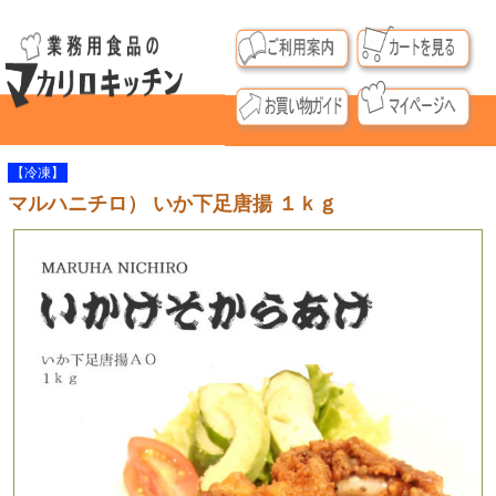
【冷凍】
マルハニチロ） いか下足唐揚 １ｋｇ