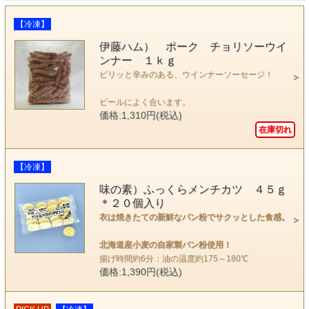
【冷凍】
伊藤ハム） ポーク チョリソーウイ
ンナー １ｋｇ
ピリッと辛みのある、ウインナーソーセージ！
ビールによく合います。
価格:1,310円(税込)
在庫切れ
【冷凍】
味の素）ふっくらメンチカツ ４５ｇ
＊２０個入り
衣は焼きたての新鮮なパン粉でサクッとした食感。
北海道産小麦の自家製パン粉使用！
揚げ時間約6分：油の温度約175～180℃
価格:1,390円(税込)