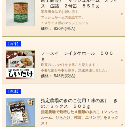
富士商会） マッシュルーム スライ
ス 缶詰 ２号缶 ８５０ｇ
業務用食品でお買い得！
マッシュルームの缶詰です。
：スライス状のマッシュルーム
価格： 820円(税込)
【冷凍】
ノースイ シイタケホール ５００
ｇ
良質のしいたけをまるごと使えます！
不要な部分を取り除き、急速冷凍しました。
価格： 545円(税込)
【冷凍】
指定農場のきのこ使用！味の素） き
のこミックス ５００ｇ
指定農場で栽培した４種類のきのこ（マッシュ
ルーム、ひらたけ、椎茸、エリンギ）をミック
ス！