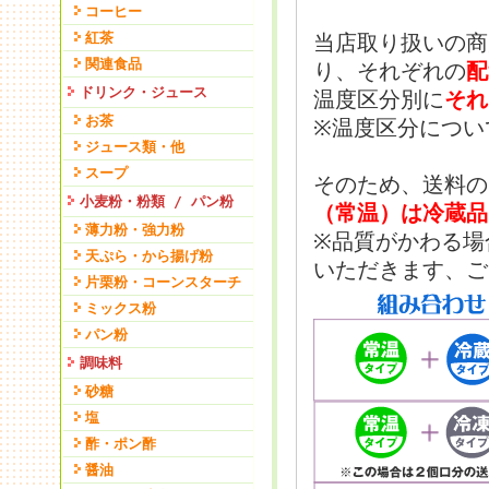
コーヒー
紅茶
当店取り扱いの商
関連食品
り、それぞれの
配
ドリンク・ジュース
温度区分別に
それ
お茶
※温度区分につい
ジュース類・他
スープ
そのため、送料の
小麦粉・粉類 / パン粉
（常温）は冷蔵品
薄力粉・強力粉
※品質がかわる場
天ぷら・から揚げ粉
いただきます、ご
片栗粉・コーンスターチ
ミックス粉
パン粉
調味料
砂糖
塩
酢・ポン酢
醤油