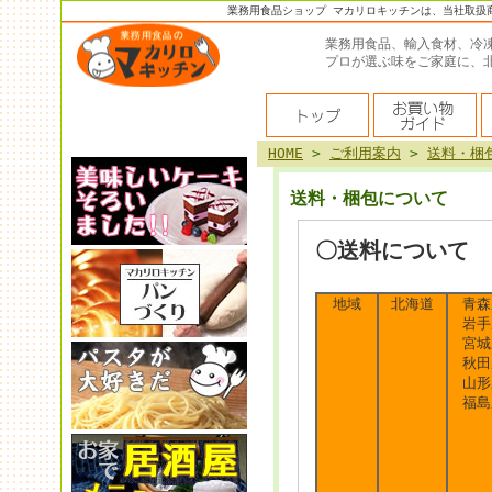
業務用食品ショップ マカリロキッチンは、当社取扱
業務用食品、輸入食材、冷
プロが選ぶ味をご家庭に、
HOME
>
ご利用案内
>
送料・梱
送料・梱包について
〇送料について
地域
北海道
青森
岩手
宮城
秋田
山形
福島