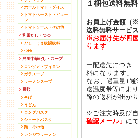
１梱包送料無
ホールトマト・ダイス
トマトペースト・ピュー
レ
お買上げ金額（※
トマトソース・その他
送料無料サービ
和風だし・つゆ
※お届け先が四
だし・うま味調味料
ります
つゆ
洋風中華だし・スープ
一配送先につき 
コンソメ・ブイヨン
料になります。
ガラスープ
なお、過重量(通常
ラーメンスープ
送温度帯等によ
麺類
降の送料が掛か
そば
うどん
※ご注文時及び
ロングパスタ
ショートパスタ
確認メール」
に
麺 その他
レンジでラーメン