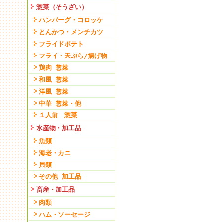
惣菜（そうざい）
ハンバーグ・コロッケ
とんかつ・メンチカツ
フライドポテト
フライ・天ぷら/揚げ物
鶏肉 惣菜
和風 惣菜
洋風 惣菜
中華 惣菜・他
１人前 惣菜
水産物・加工品
魚類
海老・カニ
貝類
その他 加工品
畜産・加工品
肉類
ハム・ソーセージ