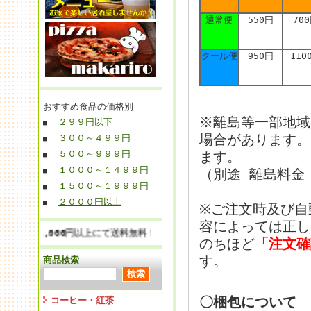
通常便
550円
70
クール便
950円
110
おすすめ食品の価格別
※離島等一部地域
２９９円以下
■
場合があります。
３００～４９９円
■
５００～９９９円
ます。
■
１０００～１４９９円
（別途 離島料金 
■
１５００～１９９９円
■
２０００円以上
■
※ご注文時及び自
容によっては正し
額 12,000円以上にて送料無料！(1梱包無料) ☆
「2/13 Go to
のちほど
「注文確
す。
商品検索
〇梱包について
コーヒー・紅茶