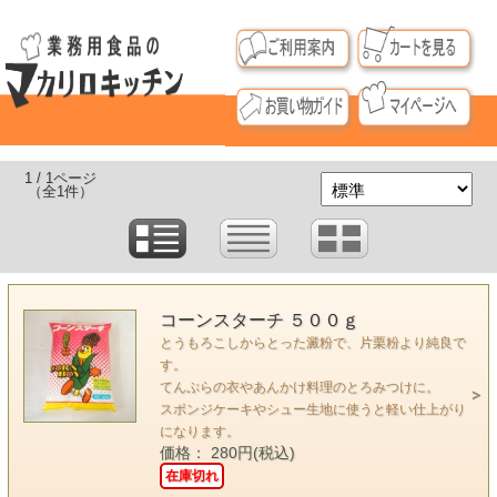
1 / 1ページ
（全1件）
コーンスターチ ５００ｇ
とうもろこしからとった澱粉で、片栗粉より純良で
す。
てんぷらの衣やあんかけ料理のとろみつけに。
スポンジケーキやシュー生地に使うと軽い仕上がり
になります。
価格： 280円(税込)
在庫切れ