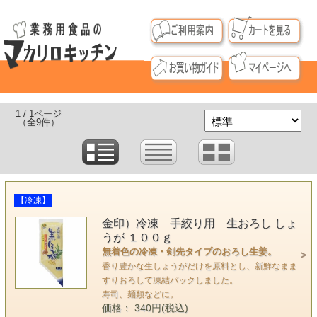
1 / 1ページ
（全9件）
【冷凍】
金印）冷凍 手絞り用 生おろし しょ
うが １００ｇ
無着色の冷凍・剣先タイプのおろし生姜。
香り豊かな生しょうがだけを原料とし、新鮮なまま
すりおろして凍結パックしました。
寿司、麺類などに。
価格： 340円(税込)