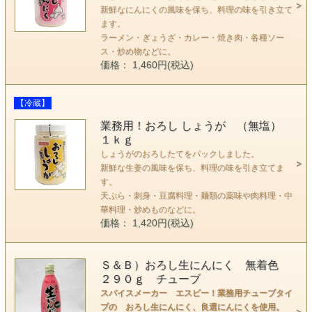
新鮮なにんにくの風味を保ち、料理の味を引き立て
ます。
ラーメン・ぎょうざ・カレー・焼き肉・各種ソー
ス・炒め物などに。
価格： 1,460円(税込)
【冷蔵】
業務用！おろし しょうが （無塩）
１ｋｇ
しょうがのおろしたてをパックしました。
新鮮な生姜の風味を保ち、料理の味を引き立てま
す。
天ぷら・刺身・豆腐料理・麺類の薬味や肉料理・中
華料理・炒めものなどに。
価格： 1,420円(税込)
Ｓ＆Ｂ）おろし生にんにく 無着色
２９０ｇ チューブ
スパイスメーカー エスビー！業務用チューブタイ
プの おろし生にんにく、良選にんにくを使用。