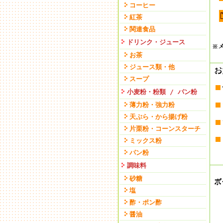
コーヒー
紅茶
関連食品
ドリンク・ジュース
お茶
ジュース類・他
スープ
小麦粉・粉類 / パン粉
薄力粉・強力粉
天ぷら・から揚げ粉
片栗粉・コーンスターチ
ミックス粉
パン粉
調味料
砂糖
塩
酢・ポン酢
醤油