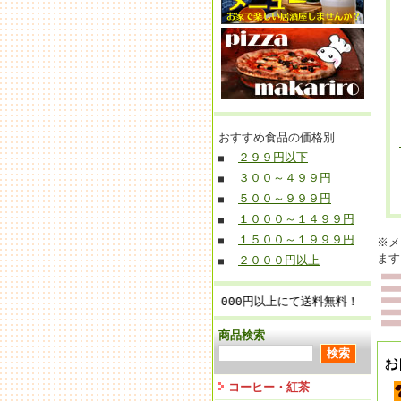
おすすめ食品の価格別
２９９円以下
■
３００～４９９円
■
５００～９９９円
■
１０００～１４９９円
■
１５００～１９９９円
■
※メ
ます
２０００円以上
■
■お買上げ金額 12,000円以上にて送料無料！(1梱包無
商品検索
コーヒー・紅茶