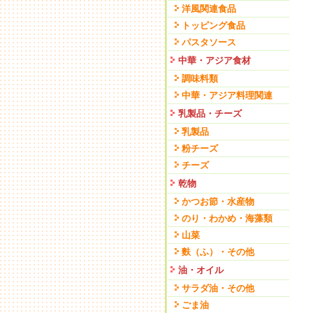
洋風関連食品
トッピング食品
パスタソース
中華・アジア食材
調味料類
中華・アジア料理関連
乳製品・チーズ
乳製品
粉チーズ
チーズ
乾物
かつお節・水産物
のり・わかめ・海藻類
山菜
麩（ふ）・その他
油・オイル
サラダ油・その他
ごま油