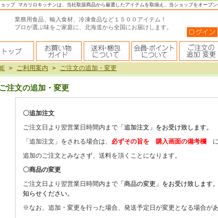
ショップ マカリロキッチンは、当社取扱商品から厳選したアイテムを取揃え、当ショップをオープン
業務用食品、輸入食材、冷凍食品など１５００アイテム！
プロが選ぶ味をご家庭に、北海道から全国にお届けします。
ME
>
ご利用案内
>
ご注文の追加・変更
ご注文の追加・変更
〇追加注文
ご注文日より翌営業日時間内まで
「追加注文」をお受け致します。
「追加注文」をされる場合は、
必ずその旨を
購入画面の備考欄
追加のご注文とみなさず、送料を頂くことになります。
〇商品の変更
ご注文日より翌営業日時間内まで
「
商品の変更」をお受け致します
知らせください。
※なお、追加・変更を行った場合、発送予定日が変更となる場合が