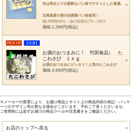
衣は焼きたての新鮮なパン粉でサクッとした食感。
北海道産小麦の自家製パン粉使用！
揚げ時間約6分：油の温度約175～180℃
価格:1,390円(税込)
PICK UP
【冷凍】
お酒のおつまみに！ 竹田食品） た
こわさび １ｋｇ
お酒のおつまみにピッタリ！人気のたこわさび
価格:4,900円(税込)
※メーカーの変更により、お届け商品とサイト上の商品内容の表記・パッケ
ージのデザイン等が異なる場合がございます、予めご了承くださいませ。
ご使用前には必ずお届けの商品ラベルや注意書きをご確認ください。
お店のトップへ戻る