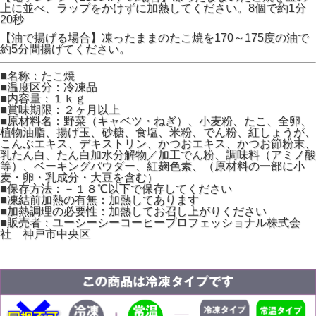
上に並べ、ラップをかけずに加熱してください。8個で約1分
20秒
【油で揚げる場合】凍ったままのたこ焼を170～175度の油で
約5分間揚げてください。
■名称：たこ焼
■温度区分：冷凍品
■内容量：１ｋｇ
■賞味期限：２ヶ月以上
■原材料名：野菜（キャベツ・ねぎ）、小麦粉、たこ、全卵、
植物油脂、揚げ玉、砂糖、食塩、米粉、でん粉、紅しょうが、
こんぶエキス、デキストリン、かつおエキス、かつお節粉末、
乳たん白、たん白加水分解物／加工でん粉、調味料（アミノ酸
等）、ベーキングパウダー、紅麹色素、（原材料の一部に小
麦・卵・乳成分・大豆を含む）
■保存方法：－１８℃以下で保存してください
■凍結前加熱の有無：加熱してあります
■加熱調理の必要性：加熱してお召し上がりください
■販売者：ユーシーシーコーヒープロフェッショナル株式会
社 神戸市中央区