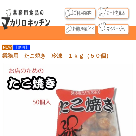
NEW
【冷凍】
業務用 たこ焼き 冷凍 １ｋｇ（５０個）