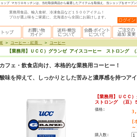
ショップ マカリロキッチンは、当社取扱商品から厳選したアイテムを取揃え、当ショップをオープン
業務用食品、輸入食材、冷凍食品など１５００アイテム！
プロが選ぶ味をご家庭に、北海道から全国にお届けします。
ME
>
コーヒー・紅茶
>
コーヒー
【業務用】ＵＣＣ）グランゼ アイスコーヒー ストロング 
カフェ・飲食店向け、本格的な業務用コーヒー！
酸味を抑えて、しっかりとした苦みと濃厚感を持つアイ
【業務用】ＵＣＣ
ストロング （豆）
価格:
3
[
～
購入数: