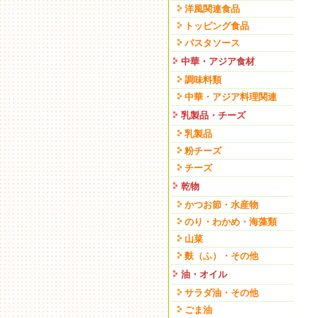
洋風関連食品
トッピング食品
パスタソース
中華・アジア食材
調味料類
中華・アジア料理関連
乳製品・チーズ
乳製品
粉チーズ
チーズ
乾物
かつお節・水産物
のり・わかめ・海藻類
山菜
麩（ふ）・その他
油・オイル
サラダ油・その他
ごま油