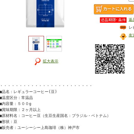
返
レ
友
拡大表示
・・・・・・・・・・・・・・・・・・・・・・・・
■品名：レギュラーコーヒー(豆)
■温度区分：常温品
 ☆
「2/13 Go to 北海道ごはん！！」
☆
■内容量：５００g
■賞味期限：２ヶ月以上
■原材料名：コーヒー豆（生豆生産国名：ブラジル・ベトナム）
■形状：豆
■販売者：ユーシーシー上島珈琲（株）神戸市