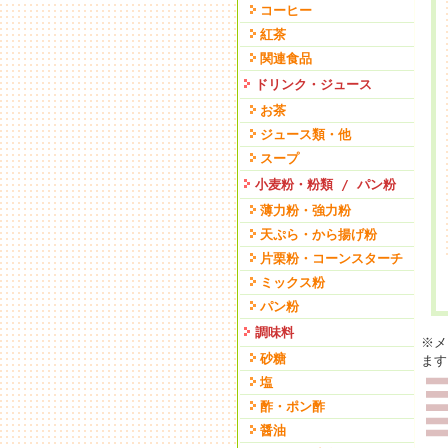
コーヒー
紅茶
関連食品
ドリンク・ジュース
お茶
ジュース類・他
スープ
小麦粉・粉類 / パン粉
薄力粉・強力粉
天ぷら・から揚げ粉
片栗粉・コーンスターチ
ミックス粉
パン粉
調味料
※メ
砂糖
ます
塩
酢・ポン酢
醤油