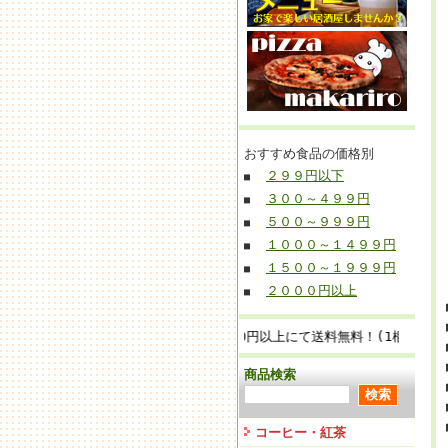
おすすめ食品の価格別
２９９円以下
■
３００～４９９円
■
５００～９９９円
■
１０００～１４９９円
■
１５００～１９９９円
■
２０００円以上
■
■お買上げ金額 12,000円以上にて送料無料！(1梱包無料)
商品検索
コーヒー・紅茶