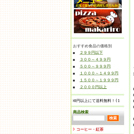
おすすめ食品の価格別
２９９円以下
■
３００～４９９円
■
５００～９９９円
■
１０００～１４９９円
■
１５００～１９９９円
■
２０００円以上
■
■お買上げ金額 12,000円以上にて送料無料！(1梱包無料)
商品検索
コーヒー・紅茶