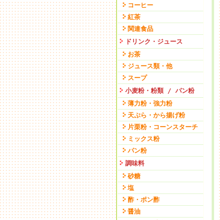
コーヒー
紅茶
関連食品
ドリンク・ジュース
お茶
ジュース類・他
スープ
小麦粉・粉類 / パン粉
薄力粉・強力粉
天ぷら・から揚げ粉
片栗粉・コーンスターチ
ミックス粉
パン粉
調味料
砂糖
塩
酢・ポン酢
醤油