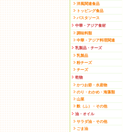
洋風関連食品
トッピング食品
パスタソース
中華・アジア食材
調味料類
中華・アジア料理関連
乳製品・チーズ
乳製品
粉チーズ
チーズ
乾物
かつお節・水産物
のり・わかめ・海藻類
山菜
麩（ふ）・その他
油・オイル
サラダ油・その他
ごま油