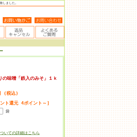
致しました。
ー
りの味噌「鉄入のみそ」１ｋ
円 (税込)
イント還元 4ポイント～]
袋
ついての詳細はこちら