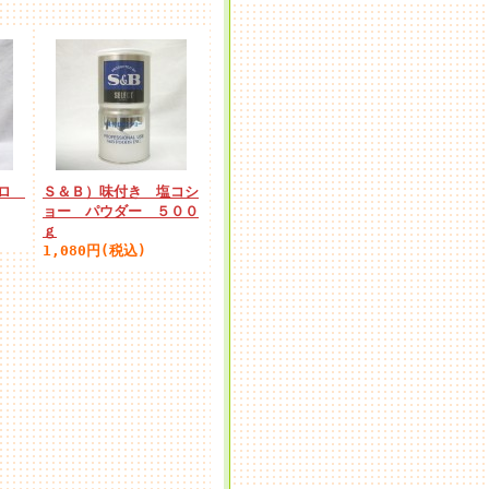
ーロ
Ｓ＆Ｂ）味付き 塩コシ
ョー パウダー ５００
ｇ
1,080円(税込)