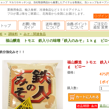
ショップ マカリロキッチンは、当社取扱商品から厳選したアイテムを取揃え、当ショップをオープン
業務用食品、輸入食材、冷凍食品など１５００アイテム！
プロが選ぶ味をご家庭に、北海道から全国にお届けします。
ME
>
調味料
>
みそ・関連食品
福山醸造 トモエ 鉄入りの味噌「鉄入のみそ」１ｋｇ ピロ
鉄分強化みそ！！
福山醸造 トモエ 鉄入
ｇ ピロー
価格:
475
[ポ
購入数:
返品に