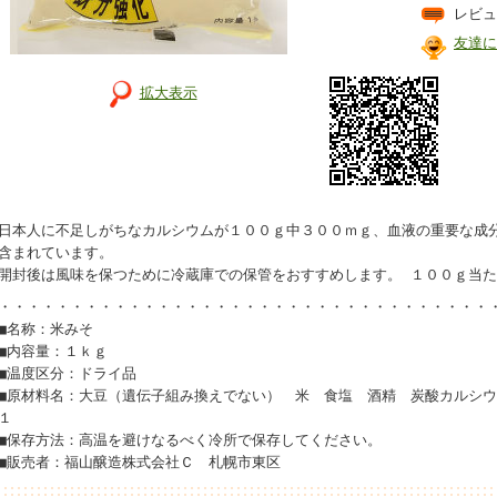
レビュ
友達に
拡大表示
日本人に不足しがちなカルシウムが１００ｇ中３００ｍｇ、血液の重要な成
含まれています。
開封後は風味を保つために冷蔵庫での保管をおすすめします。 １００ｇ当
・・・・・・・・・・・・・・・・・・・・・・・・・・・・・・・・・・
■名称：米みそ
■内容量：１ｋｇ
 ☆
■温度区分：ドライ品
「2/13 Go to 北海道ごはん！！」
☆
■原材料名：大豆（遺伝子組み換えでない） 米 食塩 酒精 炭酸カルシ
１
■保存方法：高温を避けなるべく冷所で保存してください。
■販売者：福山醸造株式会社Ｃ 札幌市東区