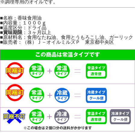
※調理専用のオイルです。
■名称：香味食用油
■内容量：１０００ｇ
■温度区分：ドライ品
■
賞味期限
：３ヶ月以上
■原材料名：食用なたね油、食用とうもろこし油、ガーリック
■販売者：（株）Ｊ－オイルミルズＰ 東京都中央区