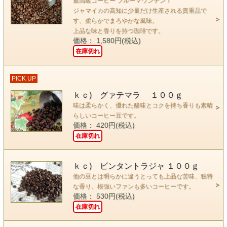
最高級コーヒー ブルーマウンテン！
ジャマイカの高知に少量だけ生産される貴重品で
す、柔らかでまろやかな風味。
上品な味と香りを持つ珈琲です。
価格： 1,580円(税込)
在庫切れ
PICK UP
ｋｃ) グァテマラ １００ｇ
味は柔らかく、優れた酸味とコクを持ち香りも素晴
らしいコーヒー豆です。
価格： 420円(税込)
在庫切れ
ｋｃ) ビンタントラジャ １００ｇ
他の豆とは明らかに違うとっても上品な苦味、独特
な香り、根強いファンも多いコーヒーです。
価格： 530円(税込)
在庫切れ