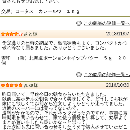
皆さんもぜひお試し下さい。
交易）コータス カレールウ １ｋｇ
この商品の評価一覧へ
さと様
2018/11/07
予定通りの日時の納品で、梱包状態もよく、コンパクトかつ
破れ等なく届きました。ありがとうございました。
雪印 （新）北海道ポーションホイップバター ５ｇ ２０
個
この商品の評価一覧へ
yuka様
2016/10/30
昨日届いて、早速今日の朝食からいただきました。
以前に某ホテルの朝食で食べて美味しくて、どうしても我が
家にも欲しくて以前から注文しようかどうか迷ってました。
近所のスーパーには売ってないので。
送料がかかるので、それがネックだったのですが、事前に賞
味期限を問い合わせて、家で使う個数を計算して、効率よく
まとめ買いをしたら良いかな～と思って。
また次回も先に問い合わせをしたうえで購入させていただこ