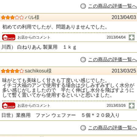
この商品の評価一覧へ
バル様
2013/04/03
初めての利用でしたが、問題ありませんでした。
お店からのコメント
2013/04/04
川西） 白ねりあん 製菓用 １ｋｇ
この商品の評価一覧へ
sachikosu様
2013/03/25
味がとても美味しく甘さも丁度いい感じでした。
イチゴ大福のアンで使用する場合は少しみずみずしく水分が
多い感じがしましたので 平たく伸ばし水分を飛ばすように
して暫く置いてから使用するといいと思いました。
お店からのコメント
2013/03/26
日世）業務用 ファン ウェファー ５個＊２０袋入り
この商品の評価一覧へ