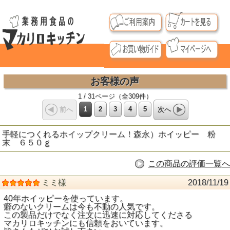
お客様の声
1 / 31ページ（全309件）
1
2
3
4
5
前へ
次へ
手軽につくれるホイップクリーム！森永）ホイッピー 粉
末 ６５０ｇ
この商品の評価一覧へ
ミミ様
2018/11/19
40年ホイッピーを使っています。
癖のないクリームは今も不動の人気です。
この製品だけでなく注文に迅速に対応してくださる
マカリロキッチンにも信頼をおいています。